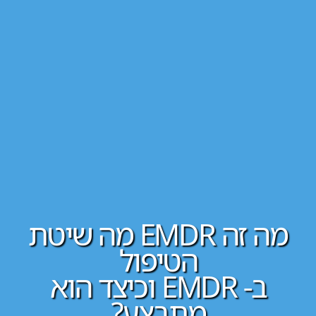
מה זה EMDR מה שיטת
הטיפול
ב- EMDR וכיצד הוא
מתבצע?