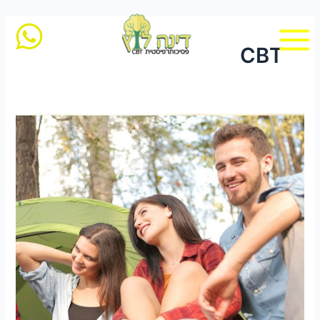
ילוג
תוכן
CBT
טיפול
קוגניטיבי
התנהגותי
(CBT)
לילדים
ובני
נוער:
העצמת
מוחות
צעירים
לעתיד
בהיר