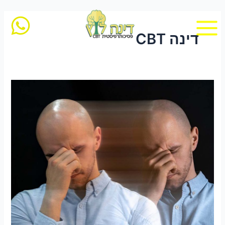
ילוג
תוכן
דינה CBT
טיפול
OCD
–
מהו
OCD
וכיצד
ניתן
לטפל
בו?