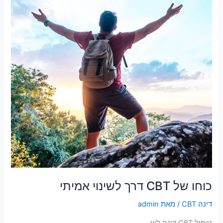
דרך
לשינוי
אמיתי
כוחו של CBT דרך לשינוי אמיתי
דינה CBT
/ מאת
admin
טיפול CBT דינה לוץ