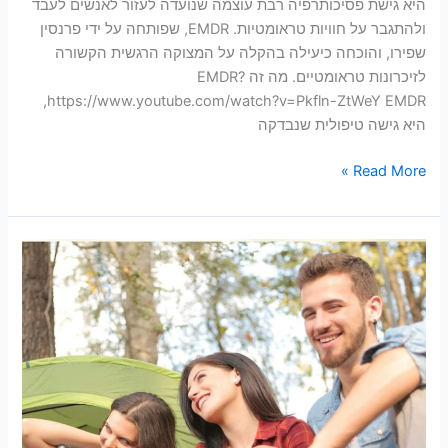
היא גישת פסיכותרפיה רבת עוצמה שנועדה לעזור לאנשים לעבד
ולהתגבר על חוויות טראומטיות. EMDR, שפותחה על ידי פרנסין
שפירו, והוכחה כיעילה בהקלה על המצוקה הרגשית הקשורה
לזיכרונות טראומטיים. מה זה EMDR?
https://www.youtube.com/watch?v=Pkfln-ZtWeY EMDR,
היא גישה טיפולית שנבדקה
Read More »
טיפול
קוגניטיבי
התנהגותי
(CBT)
לילדים
ובני
נוער:
העצמת
מוחות