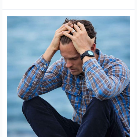
טיפול
בדיכאון,
התגברות
על
דיכאון:
מדריך
מקיף
להבנה
וטיפול
בדיכאון